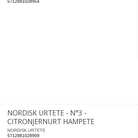
5712881028954
NORDISK URTETE - N°3 -
CITRONJERNURT HAMPETE
NORDISK URTETE
5712881028909