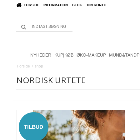
FORSIDE
INFORMATION
BLOG
DIN KONTO
NYHEDER
KUP|KØB
ØKO-MAKEUP
MUND&TANDP
Forside
/
shop
NORDISK URTETE
TILBUD