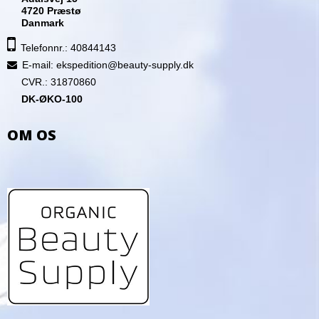
4720 Præstø
Danmark
Telefonnr.: 40844143
E-mail
:
ekspedition@beauty-supply.dk
CVR.: 31870860
DK-ØKO-100
OM OS