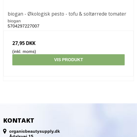
biogan - Økologisk pesto - tofu & soltørrede tomater
biogan
5704297227007
27,95 DKK
(inkl. moms)
VIS PRODUKT
KONTAKT
organicbeautysupply.dk
Ådalsvej 15