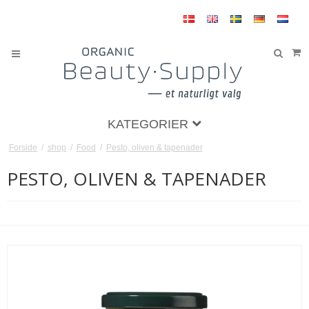
KATEGORIER
Forside
/
shop
/
Food
/
Pesto, oliven & tapenader
PESTO, OLIVEN & TAPENADER