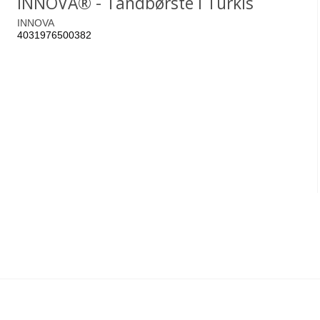
INNOVA® - Tandbørste i Turkis
INNOVA
4031976500382