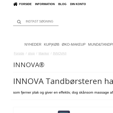
FORSIDE
INFORMATION
BLOG
DIN KONTO
NYHEDER
KUP|KØB
ØKO-MAKEUP
MUND&TANDP
Forside
/
shop
/
Mærker
/
INNOVA®
INNOVA®
INNOVA Tandbørsteren har 
som fjerner plak og giver en effektiv, dog skånsom massage af