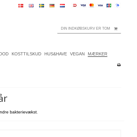
DIN INDKØBSKURV ER TOM
OOD
KOSTTILSKUD
HUS&HAVE
VEGAN
MÆRKER
år
indre bakterievækst.