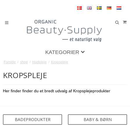
KATEGORIER
Forside
/
shop
/
Hudpleje
/
Kropspleje
KROPSPLEJE
Her finder finder du et bredt udvalg af Kropsplejeprodukter
BADEPRODUKTER
BABY & BØRN