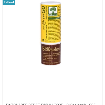
Tilbud
DATOVARER BEDST FØR 04/2025 - BIOselect® - SPF