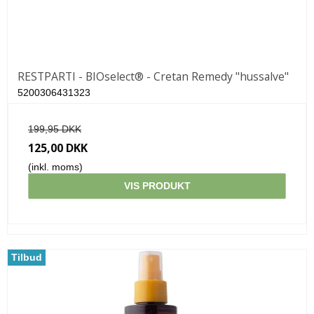
RESTPARTI - BIOselect® - Cretan Remedy "hussalve"
5200306431323
199,95 DKK
125,00 DKK
(inkl. moms)
VIS PRODUKT
Tilbud