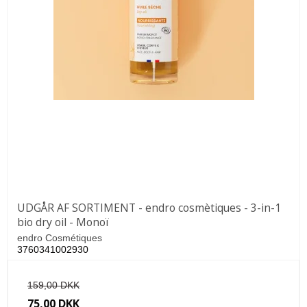
UDGÅR AF SORTIMENT - endro cosmètiques - 3-in-1
bio dry oil - Monoï
endro Cosmétiques
3760341002930
159,00 DKK
75,00 DKK