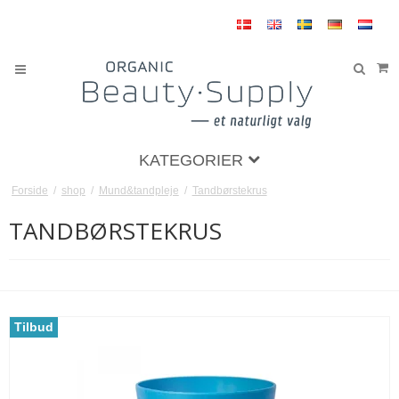
KATEGORIER
Forside
/
shop
/
Mund&tandpleje
/
Tandbørstekrus
TANDBØRSTEKRUS
Tilbud