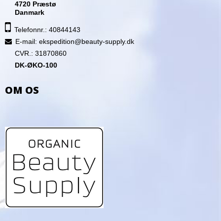
4720 Præstø
Danmark
Telefonnr.: 40844143
E-mail
:
ekspedition@beauty-supply.dk
CVR.: 31870860
DK-ØKO-100
OM OS