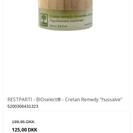
RESTPARTI - BIOselect® - Cretan Remedy "hussalve"
5200306431323
199,95 DKK
125,00 DKK