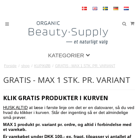
KATEGORIER
Forside
/
shop
/
KUP|KØB
/
GRATIS - MAX 1 STK. PR. VARIANT
GRATIS - MAX 1 STK. PR. VARIANT
KLIK GRATIS PRODUKTER I KURVEN
HUSK ALTID
at læse i første linje om det er en datovarer, så du ved
hvad du klikker i kurven. Står der ingenting så er det almindelige
små prøver.
MAX 1 produkt pr. variant pr. ordre, og altid i forbindelse med
et varekøb.
Er varekøbet under DKK 100,- ex. fragt, tilpasser vi antallet af