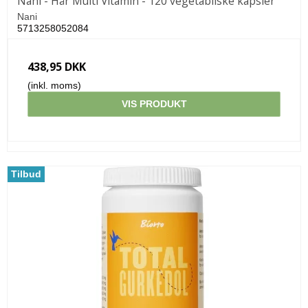
Nani - Hår Multi Vitamin - 120 vegetabilske kapsler
Nani
5713258052084
438,95 DKK
(inkl. moms)
VIS PRODUKT
Tilbud