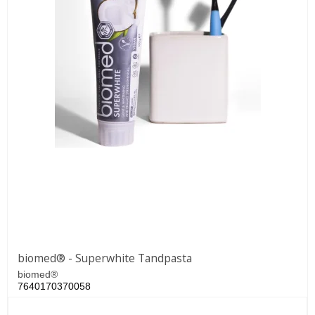
biomed® - Superwhite Tandpasta
biomed®
7640170370058