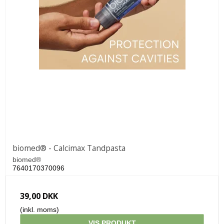
biomed® - Calcimax Tandpasta
biomed®
7640170370096
39,00 DKK
(inkl. moms)
VIS PRODUKT