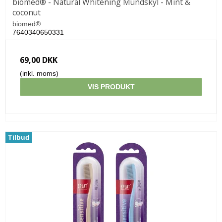
biomed® - Natural Whitening Mundskyl - Mint &
coconut
biomed®
7640340650331
69,00 DKK
(inkl. moms)
VIS PRODUKT
Tilbud