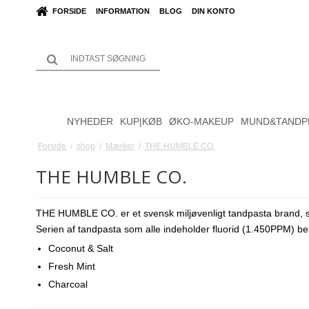
FORSIDE
INFORMATION
BLOG
DIN KONTO
NYHEDER
KUP|KØB
ØKO-MAKEUP
MUND&TANDP
Forside
/
shop
/
Mærker
/
THE HUMBLE CO.
THE HUMBLE CO.
THE HUMBLE CO. er et svensk miljøvenligt tandpasta brand, 
Serien af tandpasta som alle indeholder fluorid (1.450PPM) bes
Coconut & Salt
Fresh Mint
Charcoal