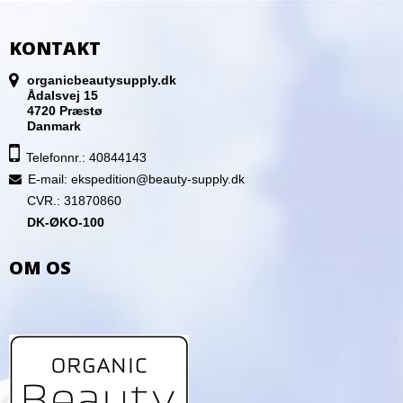
KONTAKT
organicbeautysupply.dk
Ådalsvej 15
4720 Præstø
Danmark
Telefonnr.: 40844143
E-mail
:
ekspedition@beauty-supply.dk
CVR.: 31870860
DK-ØKO-100
OM OS