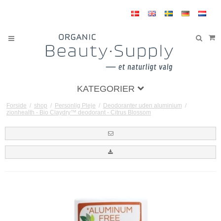
KATEGORIER
Forside
/
shop
/
Personlig Pleje
/
Deodoranter uden aluminium
/
zionhealth - Bio Claydry™ deodorant - Citrus Blossom