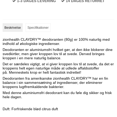
1-3 DAGES LEVERING
14 DAGES RETURRET
Beskrivelse
Specifikationer
zionhealth CLAYDRY™ deodoranten (80g) er 100% naturlig med
indhold af økologiske ingredienser.
Deodoranten er aluminiumsfri hvilket
gør, at den ikke blokerer dine
svedkirtler, men giver kroppen lov til at svede.
Derved bringes
kroppen i en mere naturlig balance.
Det er særdeles vigtigt, at vi giver kroppen lov til at svede, da det er
kroppens helt egen naturlige måde at udlede affaldsstoffer
på.
Menneskets krop er helt fantastisk indrettet!
Deodoranten fra amerikanske zionhealth CLAYDRY™ har en fin
balance i sin sammensætning af ingredienser, der eliminerer
kroppens lugtfremkaldende bakterier.
Med denne aluminiumsfri deodorant kan du føle dig sikker og frisk
hele dagen.
Duft: Forfriskende blød citrus duft