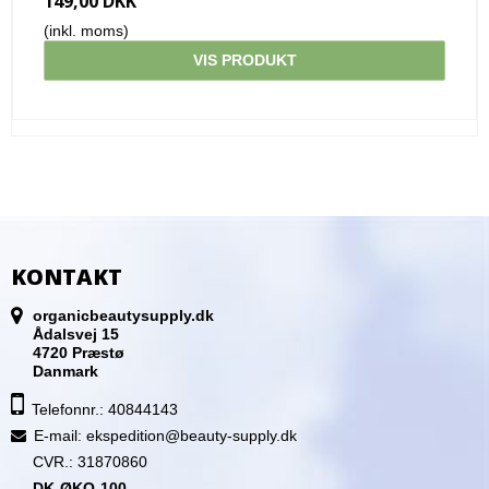
149,00 DKK
(inkl. moms)
VIS PRODUKT
KONTAKT
organicbeautysupply.dk
Ådalsvej 15
4720 Præstø
Danmark
Telefonnr.: 40844143
E-mail
:
ekspedition@beauty-supply.dk
CVR.: 31870860
DK-ØKO-100