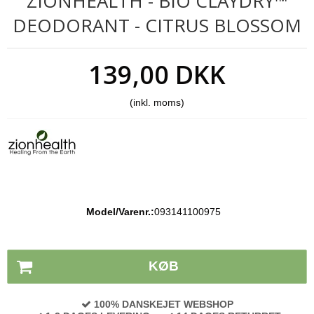
ZIONHEALTH - BIO CLAYDRY™
DEODORANT - CITRUS BLOSSOM
139,00 DKK
(inkl. moms)
Model/Varenr.:
093141100975
Lagerstatus:
På lager
KØB
100% DANSKEJET WEBSHOP