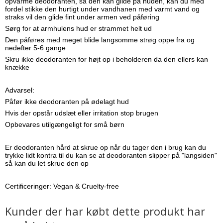
opvarme deodoranten, så den kan glide på huden, kan du med
fordel stikke den hurtigt under vandhanen med varmt vand og
straks vil den glide fint under armen ved påføring
Sørg for at armhulens hud er strammet helt ud
Den påføres med meget blide langsomme strøg oppe fra og
nedefter 5-6 gange
Skru ikke deodoranten for højt op i beholderen da den ellers kan
knække
Advarsel:
Påfør ikke deodoranten på ødelagt hud
Hvis der opstår udslæt eller irritation stop brugen
Opbevares utilgængeligt for små børn
Er deodoranten hård at skrue op når du tager den i brug kan du
trykke lidt kontra til du kan se at deodoranten slipper på "langsiden"
så kan du let skrue den op
Certificeringer:
Vegan & Cruelty-free
Kunder der har købt dette produkt har