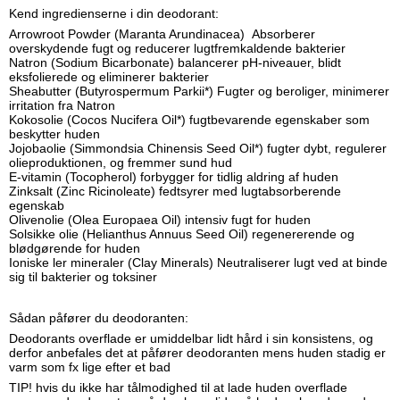
Kend ingredienserne i din deodorant:
Arrowroot Powder (Maranta Arundinacea) Absorberer
overskydende fugt og reducerer lugtfremkaldende bakterier
Natron (Sodium Bicarbonate) balancerer pH-niveauer, blidt
eksfolierede og eliminerer bakterier
Sheabutter (Butyrospermum Parkii*) Fugter og beroliger, minimerer
irritation fra Natron
Kokosolie (Cocos Nucifera Oil*) fugtbevarende egenskaber som
beskytter huden
Jojobaolie (Simmondsia Chinensis Seed Oil*) fugter dybt, regulerer
olieproduktionen, og fremmer sund hud
E-vitamin (Tocopherol) forbygger for tidlig aldring af huden
Zinksalt (Zinc Ricinoleate) fedtsyrer med lugtabsorberende
egenskab
Olivenolie (Olea Europaea Oil) intensiv fugt for huden
Solsikke olie (Helianthus Annuus Seed Oil) regenererende og
blødgørende for huden
Ioniske ler mineraler (Clay Minerals) Neutraliserer lugt ved at binde
sig til bakterier og toksiner
Sådan påfører du deodoranten:
Deodorants overflade er umiddelbar lidt hård
i sin konsistens, og
derfor anbefales det at påfører deodoranten mens huden stadig er
varm som fx lige efter et bad
TIP! hvis du ikke har tålmodighed til at lade huden overflade