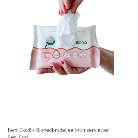
Femi.Eko® - Bionedbrydelige Intimservietter
Femi.Eko®