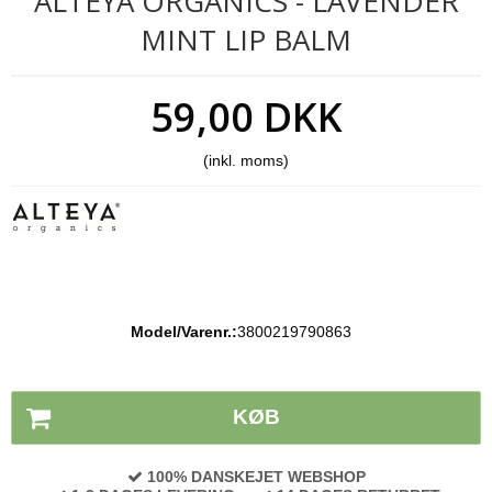
ALTEYA ORGANICS - LAVENDER
MINT LIP BALM
59,00 DKK
(inkl. moms)
Model/Varenr.:
3800219790863
Lagerstatus:
På lager
KØB
100% DANSKEJET WEBSHOP