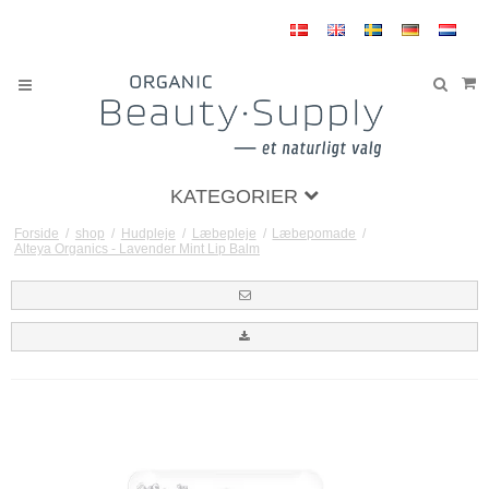
KATEGORIER
Forside
/
shop
/
Hudpleje
/
Læbepleje
/
Læbepomade
/
Alteya Organics - Lavender Mint Lip Balm