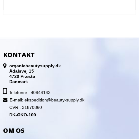
KONTAKT
organicbeautysupply.dk
Ådalsvej 15
4720 Præstø
Danmark
Telefonnr.: 40844143
E-mail
:
ekspedition@beauty-supply.dk
CVR.: 31870860
DK-ØKO-100
OM OS