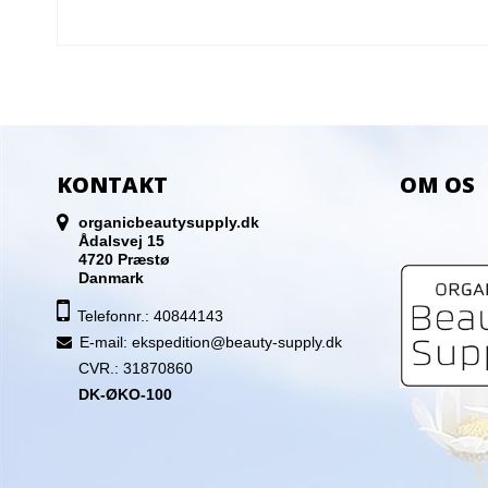
KONTAKT
OM OS
organicbeautysupply.dk
Ådalsvej 15
4720 Præstø
Danmark
Telefonnr.: 40844143
E-mail
:
ekspedition@beauty-supply.dk
CVR.: 31870860
DK-ØKO-100