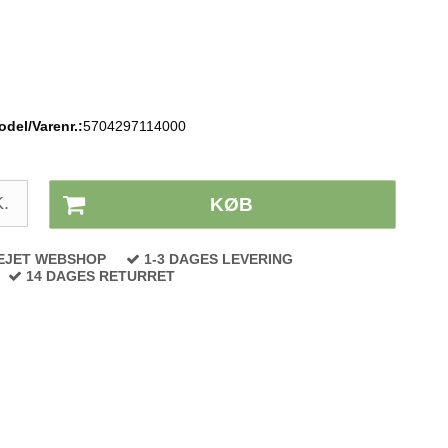
del/Varenr.:
5704297114000
Lagerstatus:
På lager
.
KØB
EJET WEBSHOP
1-3 DAGES LEVERING
14 DAGES RETURRET