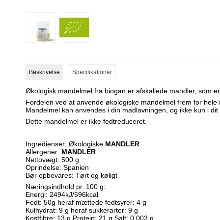
Beskrivelse
Specifikationer
Økologisk mandelmel fra biogan er afskallede mandler, som e
Fordelen ved at anvende økologiske mandelmel frem for hele m
Mandelmel kan anvendes i din madlavningen, og ikke kun i dit
Dette mandelmel er ikke fedtreduceret.
Ingredienser: Økologiske
MANDLER
Allergener:
MANDLER
Nettovægt: 500 g
Oprindelse: Spanien
Bør opbevares: Tørt og køligt
Næringsindhold pr. 100 g:
Energi: 2494kJ/596kcal
Fedt: 50g heraf mættede fedtsyrer: 4 g
Kulhydrat: 9 g heraf sukkerarter: 9 g
Kostfibre: 13 g Protein: 21 g Salt: 0,003 g