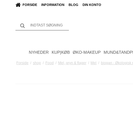
FORSIDE
INFORMATION
BLOG
DIN KONTO
NYHEDER
KUP|KØB
ØKO-MAKEUP
MUND&TANDP
Forside
/
shop
/
Food
/
Mel, gryn & flager
/
Mel
/
biogan - Økologisk