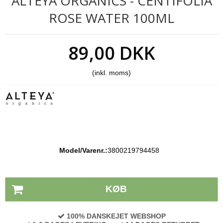
ALTEYA ORGANICS - CENTIFOLIA
ROSE WATER 100ML
89,00 DKK
(inkl. moms)
Model/Varenr.:
3800219794458
Lagerstatus:
På lager
KØB
100% DANSKEJET WEBSHOP