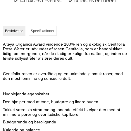
1-3 DAGES LEVERING
14 DAGES RETURRET
Beskrivelse
Specifikationer
Alteya Organics Award vindende 100% ren og økologisk Centifolia
Rose Water er udvundet af rosen Centifolia, som er håndplukket
tidligt om morgenen, når de stadig er kølige fra natten, og inden de
første sollysstråler afslører deres duft.
Centifolia-rosen er overdådig og en ualmindelig smuk roser, med
den mest feminine og sensuelle duft.
Hudplejende egenskaber:
Den hjælper med at tone, blødgøre og lindre huden
Takket være sin stramme og tonende effekt hjælper den med at
minimere porer og overfladiske kapillærer
Blødgørende og beroligende
Kølende og balance