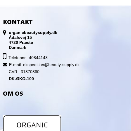
KONTAKT
organicbeautysupply.dk
Ådalsvej 15
4720 Præstø
Danmark
Telefonnr.: 40844143
E-mail
:
ekspedition@beauty-supply.dk
CVR.: 31870860
DK-ØKO-100
OM OS