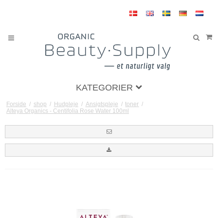
KATEGORIER
Forside
/
shop
/
Hudpleje
/
Ansigtspleje
/
toner
/
Alteya Organics - Centifolia Rose Water 100ml