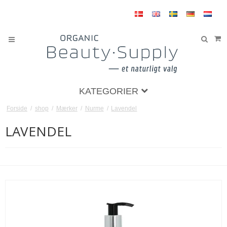
KATEGORIER
Forside
/
shop
/
Mærker
/
Nurme
/
Lavendel
LAVENDEL