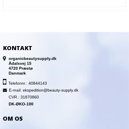
KONTAKT
organicbeautysupply.dk
Ådalsvej 15
4720 Præstø
Danmark
Telefonnr.: 40844143
E-mail
:
ekspedition@beauty-supply.dk
CVR.: 31870860
DK-ØKO-100
OM OS