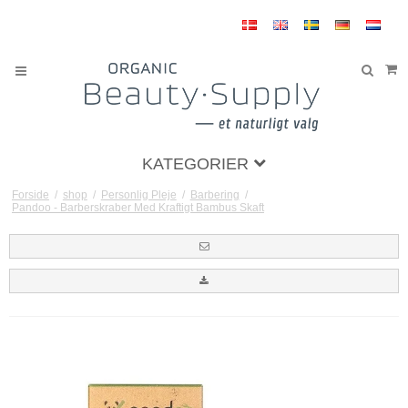
KATEGORIER
Forside
/
shop
/
Personlig Pleje
/
Barbering
/
Pandoo - Barberskraber Med Kraftigt Bambus Skaft