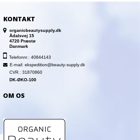
KONTAKT
organicbeautysupply.dk
Ådalsvej 15
4720 Præstø
Danmark
Telefonnr.: 40844143
E-mail
:
ekspedition@beauty-supply.dk
CVR.: 31870860
DK-ØKO-100
OM OS