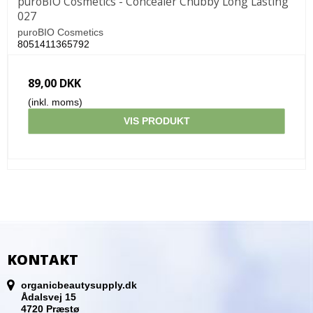
puroBIO Cosmetics - Concealer Chubby Long Lasting
027
puroBIO Cosmetics
8051411365792
89,00 DKK
(inkl. moms)
VIS PRODUKT
KONTAKT
organicbeautysupply.dk
Ådalsvej 15
4720 Præstø