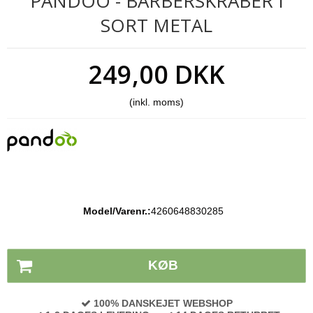
PANDOO - BARBERSKRABER I
SORT METAL
249,00 DKK
(inkl. moms)
Model/Varenr.:
4260648830285
Lagerstatus:
På lager
KØB
100% DANSKEJET WEBSHOP