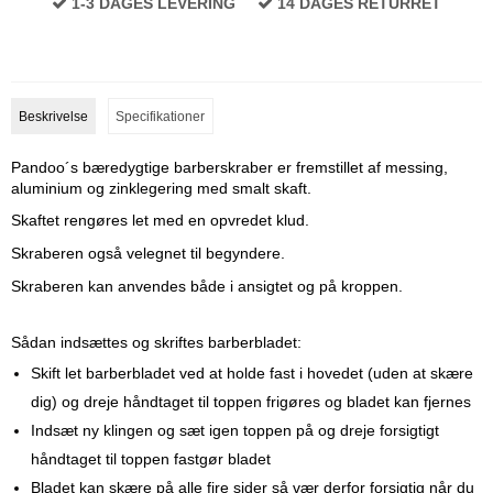
1-3 DAGES LEVERING
14 DAGES RETURRET
Beskrivelse
Specifikationer
Pandoo´s bæredygtige barberskraber er fremstillet af messing,
aluminium og zinklegering med smalt skaft.
Skaftet rengøres let med en opvredet klud.
Skraberen også velegnet til begyndere.
Skraberen kan anvendes både i ansigtet og på kroppen.
Sådan indsættes og skriftes barberbladet:
Skift let barberbladet ved at holde fast i hovedet (uden at skære
dig) og dreje håndtaget til toppen frigøres og bladet kan fjernes
Indsæt ny klingen og sæt igen toppen på og dreje forsigtigt
håndtaget til toppen fastgør bladet
Bladet kan skære på alle fire sider så vær derfor forsigtig når du