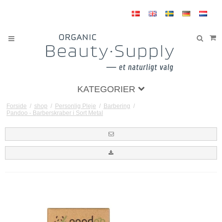
KATEGORIER
Forside
/
shop
/
Personlig Pleje
/
Barbering
/
Pandoo - Barberskraber i Sort Metal