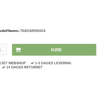
del/Varenr.:
7640168930424
Lagerstatus:
På lager
.
KØB
EJET WEBSHOP
1-3 DAGES LEVERING
14 DAGES RETURRET