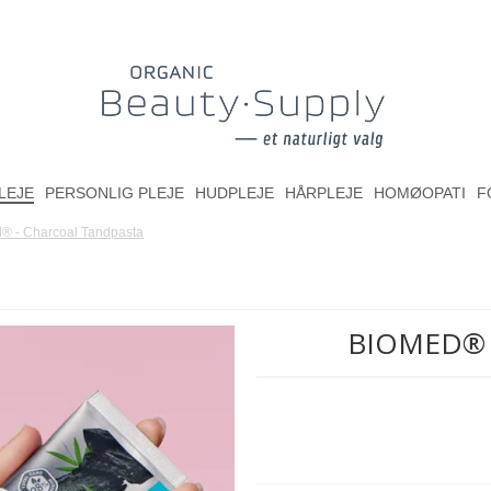
LEJE
PERSONLIG PLEJE
HUDPLEJE
HÅRPLEJE
HOMØOPATI
F
® - Charcoal Tandpasta
BIOMED® 