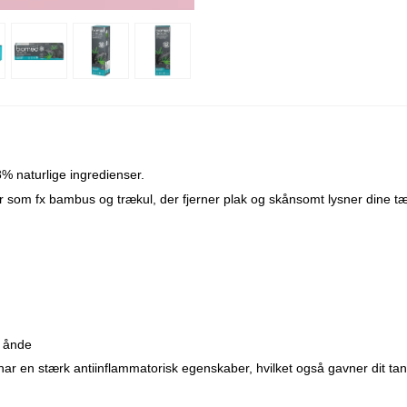
98% naturlige ingredienser.
r som fx bambus og trækul, der fjerner plak og skånsomt lysner dine t
k ånde
 har en stærk antiinflammatorisk egenskaber, hvilket også gavner dit t