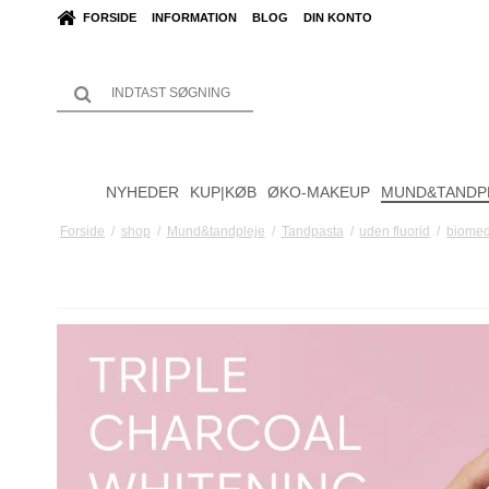
FORSIDE
INFORMATION
BLOG
DIN KONTO
NYHEDER
KUP|KØB
ØKO-MAKEUP
MUND&TANDP
Forside
/
shop
/
Mund&tandpleje
/
Tandpasta
/
uden fluorid
/
biomed