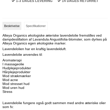
1-3 DAGES LEVERING
14 DAGES RETURRET
Beskrivelse
Specifikationer
Alteya Organics økologiske æteriske lavendelolie fremstilles ved
dampdestillation af Lavandula Angustifolia-blomster, som dyrkes på
Alteya Organics egen økologiske marker.
Lavendelolien har en kraftig lavendelduft.
Lavendelolie anvendes til:
Aromaterapi
I massageolie
Hudplejeprodukter
Hårplejeprodukter
Mod strækmærker
Mod acne
Mod stresset hud
Mod uren hud
Stress
Lavendelolie fungere også godt sammen med andre æteriske olier
som fx: