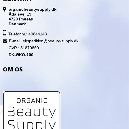
organicbeautysupply.dk
Ådalsvej 15
4720 Præstø
Danmark
Telefonnr.: 40844143
E-mail
:
ekspedition@beauty-supply.dk
CVR.: 31870860
DK-ØKO-100
OM OS