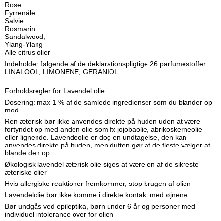
Rose
Fyrrenåle
Salvie
Rosmarin
Sandalwood,
Ylang-Ylang
Alle citrus olier
Indeholder følgende af de deklarationspligtige 26 parfumestoffer:
LINALOOL, LIMONENE, GERANIOL.
Forholdsregler for Lavendel olie:
Dosering: max 1 % af de samlede ingredienser som du blander op
med
Ren æterisk bør ikke anvendes direkte på huden uden at være
fortyndet op med anden olie som fx jojobaolie, abrikoskerneolie
eller lignende. Lavendeolie er dog en undtagelse, den kan
anvendes direkte på huden, men duften gør at de fleste vælger at
blande den op
Økologisk lavendel æterisk olie siges at være en af de sikreste
æteriske olier
Hvis allergiske reaktioner fremkommer, stop brugen af olien
Lavendelolie bør ikke komme i direkte kontakt med øjnene
Bør undgås ved epileptika, børn under 6 år og personer med
individuel intolerance over for olien