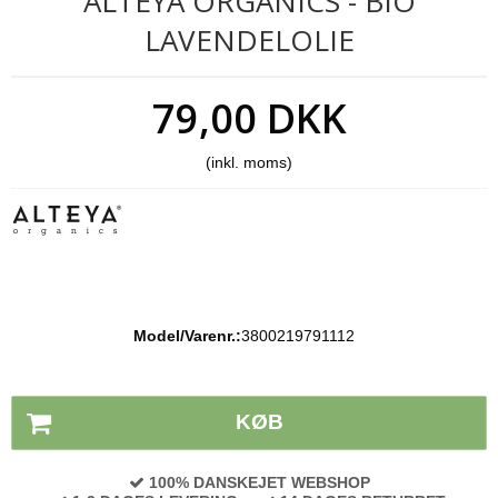
ALTEYA ORGANICS - BIO
LAVENDELOLIE
79,00 DKK
(inkl. moms)
Model/Varenr.:
3800219791112
Lagerstatus:
På lager
KØB
100% DANSKEJET WEBSHOP