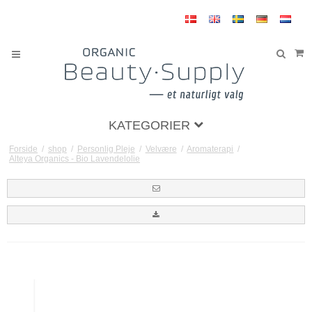
KATEGORIER
Forside
/
shop
/
Personlig Pleje
/
Velvære
/
Aromaterapi
/
Alteya Organics - Bio Lavendelolie