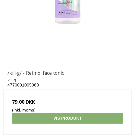
/kili∙g/ - Retinol face tonic
kili g
4770001005989
79,00 DKK
(inkl. moms)
VIS PRODUKT