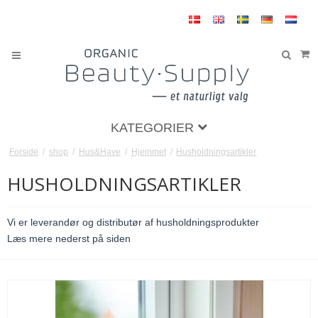
KATEGORIER
Forside
/
shop
/
Hus&Have
/
Hjemmet
/
Husholdningsartikler
HUSHOLDNINGSARTIKLER
Vi er leverandør og distributør af husholdningsprodukter
Læs mere nederst på siden