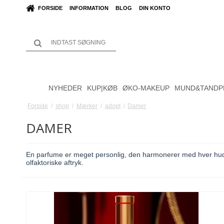
FORSIDE
INFORMATION
BLOG
DIN KONTO
NYHEDER
KUP|KØB
ØKO-MAKEUP
MUND&TANDP
Forside
/
shop
/
Mærker
/
adopt
/
Damer
DAMER
En parfume er meget personlig, den harmonerer med hver hud 
olfaktoriske aftryk.