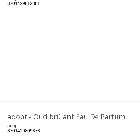
3701429812881
adopt - Oud brûlant Eau De Parfum
adopt
3701429809676