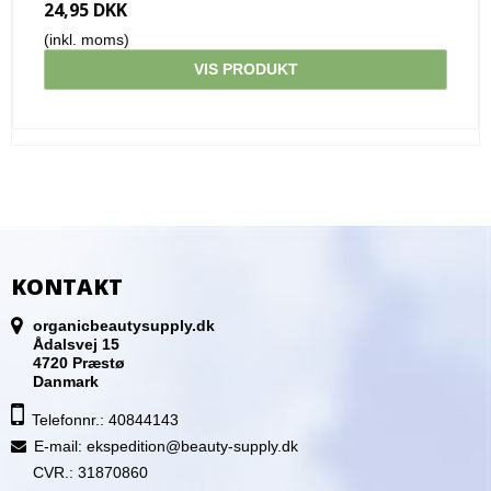
24,95 DKK
(inkl. moms)
VIS PRODUKT
KONTAKT
organicbeautysupply.dk
Ådalsvej 15
4720 Præstø
Danmark
Telefonnr.: 40844143
E-mail
:
ekspedition@beauty-supply.dk
CVR.: 31870860