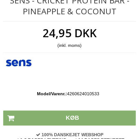
SENS - CRICKET PROTEIN BAR -
PINEAPPLE & COCONUT
24,95 DKK
(inkl. moms)
Model/Varenr.:
4260624010533
Lagerstatus:
På lager
KØB
100% DANSKEJET WEBSHOP