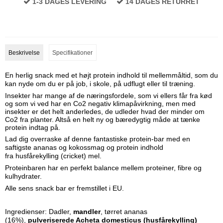
1-3 DAGES LEVERING
14 DAGES RETURRET
Beskrivelse
Specifikationer
En herlig snack med et højt protein indhold til mellemmåltid, som du
kan nyde om du er på job, i skole, på udflugt eller til træning.
Insekter har mange af de næringsfordele, som vi ellers får fra kød
og som vi ved har en Co2 negativ klimapåvirkning, men med
insekter er det helt anderledes, de udleder hvad der minder om
Co2 fra planter. Altså en helt ny og bæredygtig måde at tænke
protein indtag på.
Lad dig overraske af denne fantastiske protein-bar med en
saftigste ananas og kokossmag og protein indhold
fra
husfårekylling (cricket) mel.
Proteinbaren har en perfekt balance mellem proteiner, fibre og
kulhydrater.
Alle sens snack bar er fremstillet i EU.
Ingredienser: Dadler,
mandler
, tørret ananas
(16%),
pulveriserede Acheta domesticus (husfårekylling)