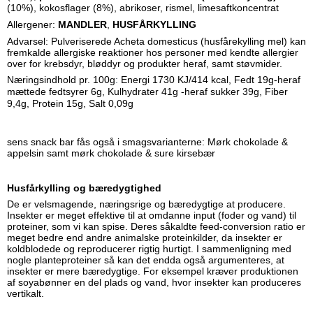
(10%), kokosflager (8%), abrikoser, rismel, limesaftkoncentrat
Allergener:
MANDLER
,
HUSFÅRKYLLING
Advarsel: Pulveriserede Acheta domesticus (husfårekylling mel) kan
fremkalde allergiske reaktioner hos personer med kendte allergier
over for krebsdyr, bløddyr og produkter heraf, samt støvmider.
Næringsindhold pr. 100g
:
Energi 1730 KJ/414 kcal, Fedt 19g-heraf
mættede fedtsyrer 6g, Kulhydrater 41g -heraf sukker 39g, Fiber
9,4g, Protein 15g, Salt 0,09g
sens snack bar fås også i smagsvarianterne: Mørk chokolade &
appelsin samt mørk chokolade & sure kirsebær
Husfårkylling og bæredygtighed
De er velsmagende, næringsrige og bæredygtige at producere.
Insekter er meget effektive til at omdanne input (foder og vand) til
proteiner, som vi kan spise. Deres såkaldte feed-conversion ratio er
meget bedre end andre animalske proteinkilder, da insekter er
koldblodede og reproducerer rigtig hurtigt. I sammenligning med
nogle planteproteiner så kan det endda også argumenteres, at
insekter er mere bæredygtige. For eksempel kræver produktionen
af soyabønner en del plads og vand, hvor insekter kan produceres
vertikalt.