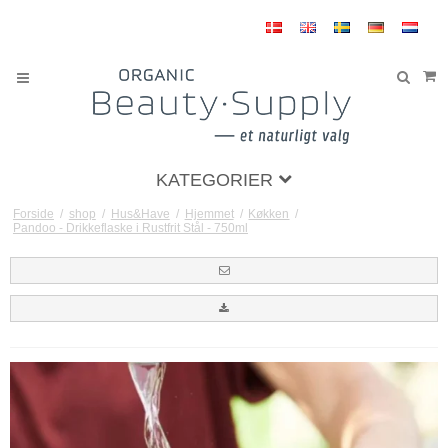
KATEGORIER
Forside
/
shop
/
Hus&Have
/
Hjemmet
/
Køkken
/
Pandoo - Drikkeflaske i Rustfrit Stål - 750ml