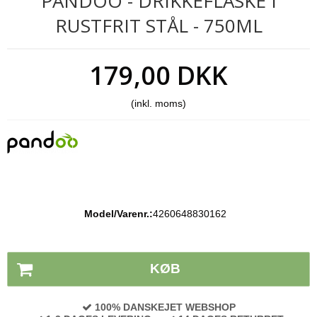
PANDOO - DRIKKEFLASKE I
RUSTFRIT STÅL - 750ML
179,00 DKK
(inkl. moms)
Model/Varenr.:
4260648830162
Lagerstatus:
På lager
KØB
100% DANSKEJET WEBSHOP