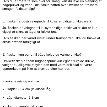
Hvis du er mere følsom over for smag, kan du lave en blanding af
bagepulver og vand i din flaske natten over, hvilket neutralisere
smagen fuldstændigt!
Er flaskerne også velegnede til kulsyreholdige drikkevarer?
Ja, flasken er velegnet til kulsyreholdige drikkevarer, det er kun
vigtigt at sikre, at låget er lukket tæt.
Hvis
flasken har været rystet under transporten, skal du huske at
skrue hætten forsigtigt af.
Er flasken kun egnet til både kolde og varme drikke?
Drikkeflasken er som udgangspunk kun egnet til kolde drikke,
vælger du alligevel at fylde den med
varm drik skal du være
opmærksom på ikke at brænde dine hænder.
Flaskens mål og volume:
Højde: 23,4 cm (inklusive låg)
Låg: diameter 5,9 cm
Bund: diameter på 7 cm