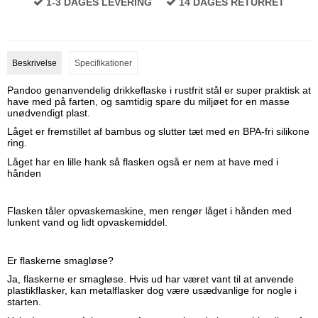
1-3 DAGES LEVERING
14 DAGES RETURRET
Beskrivelse
Specifikationer
Pandoo genanvendelig drikkeflaske i rustfrit stål er super praktisk at
have med på farten, og samtidig spare du miljøet for en masse
unødvendigt plast.
Låget er fremstillet af bambus og slutter tæt med en BPA-fri silikone
ring.
Låget har en lille hank så flasken også er nem at have med i
hånden
Flasken tåler opvaskemaskine, men rengør låget i hånden med
lunkent vand og lidt opvaskemiddel.
Er flaskerne smagløse?
Ja, flaskerne er smagløse. Hvis ud har været vant til at anvende
plastikflasker, kan metalflasker dog være usædvanlige for nogle i
starten.