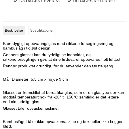
1-3 DAGES LEVERING
14 DAGES RETURRET
Beskrivelse
Specifikationer
Bæredygtigt opbevaringsglas
med silikone forseglingsring og
bambuslåg i
tidløst
design.
Gennem glasset kan du tydeligt se
indholdet
, og
silikoneforseglingen gør, at dine fødevarer opbevares helt lufttæt.
Rengør produktet
grundigt, før du anvender den første gang.
Mål: Diameter: 5,5 cm x højde 9 cm
Glasset er fremstillet af borosilikatglas, som er en glastype der kan
modstå temperaturchok fra -20° til 150°C samtidig er det lettere
end almindeligt glas.
Glasset tåler opvaskemaskine.
Bambuslåget tåler ikke opvaskemaskine og bør heller ikke lægges i
blød.