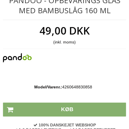
PANDOO - OPBEVARINGS GLAS
MED BAMBUSLÅG 160 ML
49,00 DKK
(inkl. moms)
Model/Varenr.:
4260648830858
Lagerstatus:
På lager
KØB
100% DANSKEJET WEBSHOP