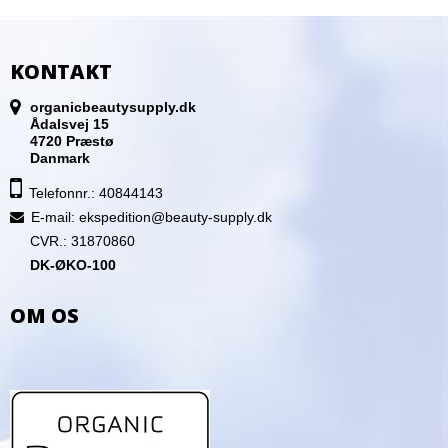
KONTAKT
organicbeautysupply.dk
Ådalsvej 15
4720 Præstø
Danmark
Telefonnr.: 40844143
E-mail
:
ekspedition@beauty-supply.dk
CVR.: 31870860
DK-ØKO-100
OM OS