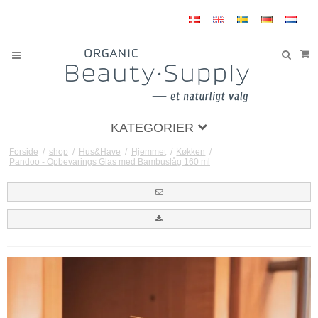
KATEGORIER
Forside
/
shop
/
Hus&Have
/
Hjemmet
/
Køkken
/
Pandoo - Opbevarings Glas med Bambuslåg 160 ml