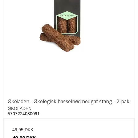
Økoladen - Økologisk hasselnød nougat stang - 2-pak
ØKOLADEN
5707224030091
49,95 DKK
40,00 DKK