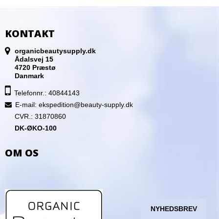
KONTAKT
organicbeautysupply.dk
Ådalsvej 15
4720 Præstø
Danmark
Telefonnr.: 40844143
E-mail
:
ekspedition@beauty-supply.dk
CVR.: 31870860
DK-ØKO-100
OM OS
NYHEDSBREV