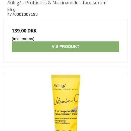
/kili∙g/ - Probiotics & Niacinamide - face serum
kili g
4770001007198
139,00 DKK
(inkl. moms)
VIS PRODUKT