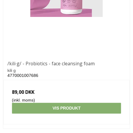
/kili∙g/ - Probiotics - face cleansing foam
kili g
4770001007686
89,00 DKK
(inkl. moms)
VIS PRODUKT