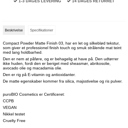
1-3 DAGES LEVERING
14 DAGES RETURRET
Beskrivelse
Specifikationer
Compact Powder Matte Finish 03, har en let og silkeblød tekstur,
som giver et professionel finish touch og smuk strålende mat teint
med lang holdbarhed.
Den er nem at påføre, og er behagelig at have på. Den udtørrer
ikke huden, fordi den er beriget med sheasmør, abrikosolie,
avocado olie og macadamia olie.
Den er rig på E-vitamin og antioxidanter.
De matte egenskaber kommer fra silica, majsstivelse og ris pulver.
puroBIO Cosmetics er Certificeret:
CCPB
VEGAN
Nikkel testet
Cruelty Free