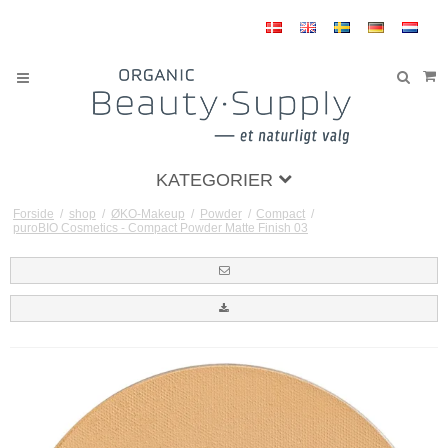
KATEGORIER
Forside
/
shop
/
ØKO-Makeup
/
Powder
/
Compact
/
puroBIO Cosmetics - Compact Powder Matte Finish 03