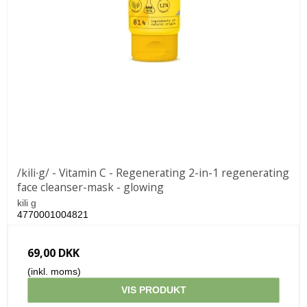
/kili∙g/ - Vitamin C - Regenerating 2-in-1 regenerating
face cleanser-mask - glowing
kili g
4770001004821
69,00 DKK
(inkl. moms)
VIS PRODUKT