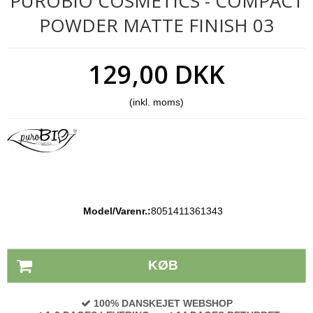
PUROBIO COSMETICS - COMPACT
POWDER MATTE FINISH 03
129,00 DKK
(inkl. moms)
Model/Varenr.:
8051411361343
Lagerstatus:
På lager
KØB
100% DANSKEJET WEBSHOP