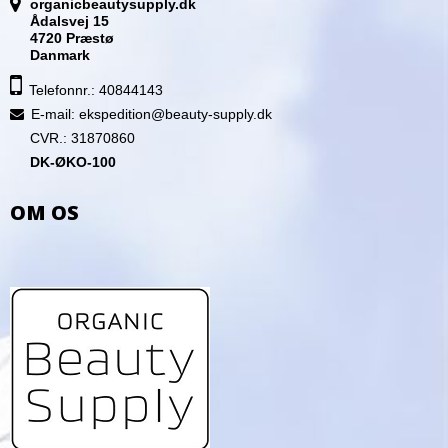
organicbeautysupply.dk
Ådalsvej 15
4720 Præstø
Danmark
Telefonnr.: 40844143
E-mail
:
ekspedition@beauty-supply.dk
CVR.: 31870860
DK-ØKO-100
OM OS