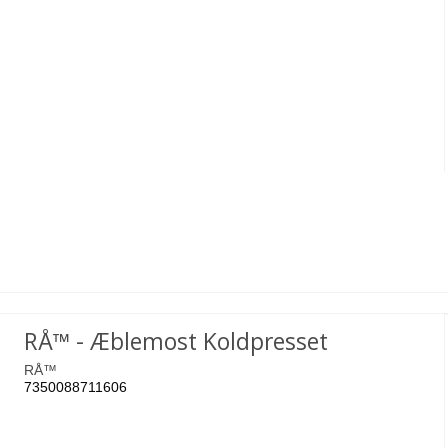
RÅ™ - Æblemost Koldpresset
RÅ™
7350088711606