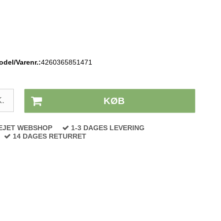
del/Varenr.:
4260365851471
Lagerstatus:
På lager
.
KØB
EJET WEBSHOP
1-3 DAGES LEVERING
14 DAGES RETURRET