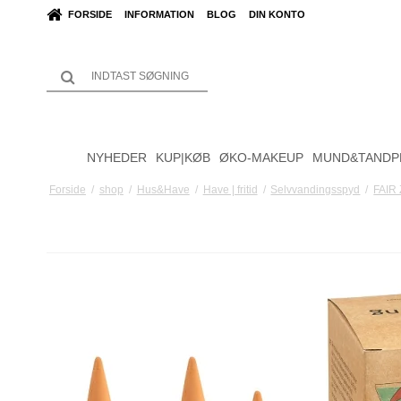
FORSIDE
INFORMATION
BLOG
DIN KONTO
NYHEDER
KUP|KØB
ØKO-MAKEUP
MUND&TANDP
Forside
/
shop
/
Hus&Have
/
Have | fritid
/
Selvvandingsspyd
/
FAIR 