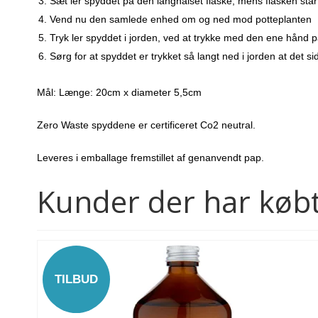
Sæt ler spyddet på den langhalset flaske, mens flasken står
Vend nu den samlede enhed om og ned mod potteplanten
Tryk ler spyddet i jorden, ved at trykke med den ene hånd p
Sørg for at spyddet er trykket så langt ned i jorden at det si
Mål: Længe: 20cm x diameter 5,5cm
Zero Waste spyddene
er certificeret Co2 neutral.
Leveres i emballage fremstillet af genanvendt pap.
Kunder der har købt
TILBUD