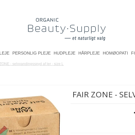
LEJE
PERSONLIG PLEJE
HUDPLEJE
HÅRPLEJE
HOMØOPATI
F
ZONE - selvvandingsspyd af ler - size L
FAIR ZONE - SEL