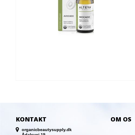
KONTAKT
OM OS
organicbeautysupply.dk
Ådalsvej 15