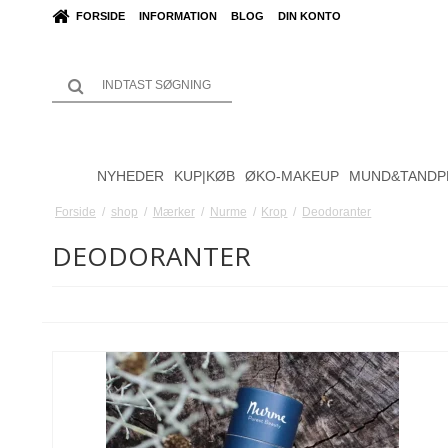
FORSIDE
INFORMATION
BLOG
DIN KONTO
NYHEDER
KUP|KØB
ØKO-MAKEUP
MUND&TANDP
Forside
/
shop
/
Mærker
/
Nurme
/
Krop
/
Deodoranter
DEODORANTER