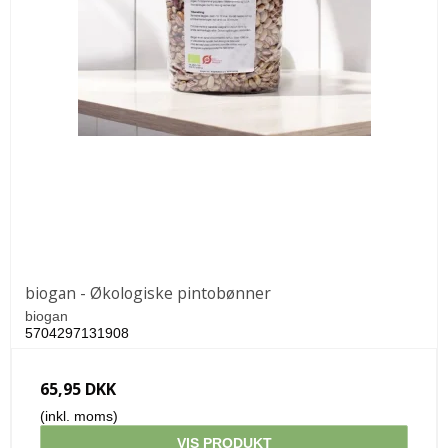
biogan - Økologiske pintobønner
biogan
5704297131908
65,95 DKK
(inkl. moms)
VIS PRODUKT