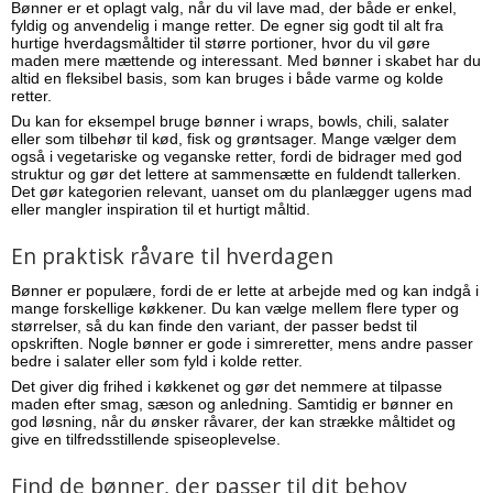
Bønner er et oplagt valg, når du vil lave mad, der både er enkel,
fyldig og anvendelig i mange retter. De egner sig godt til alt fra
hurtige hverdagsmåltider til større portioner, hvor du vil gøre
maden mere mættende og interessant. Med bønner i skabet har du
altid en fleksibel basis, som kan bruges i både varme og kolde
retter.
Du kan for eksempel bruge bønner i wraps, bowls, chili, salater
eller som tilbehør til kød, fisk og grøntsager. Mange vælger dem
også i vegetariske og veganske retter, fordi de bidrager med god
struktur og gør det lettere at sammensætte en fuldendt tallerken.
Det gør kategorien relevant, uanset om du planlægger ugens mad
eller mangler inspiration til et hurtigt måltid.
En praktisk råvare til hverdagen
Bønner er populære, fordi de er lette at arbejde med og kan indgå i
mange forskellige køkkener. Du kan vælge mellem flere typer og
størrelser, så du kan finde den variant, der passer bedst til
opskriften. Nogle bønner er gode i simreretter, mens andre passer
bedre i salater eller som fyld i kolde retter.
Det giver dig frihed i køkkenet og gør det nemmere at tilpasse
maden efter smag, sæson og anledning. Samtidig er bønner en
god løsning, når du ønsker råvarer, der kan strække måltidet og
give en tilfredsstillende spiseoplevelse.
Find de bønner, der passer til dit behov